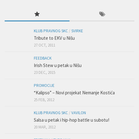
KLUB PRAVNOG SKC
/
SVIRKE
Tribute to EKV u Nišu
27 OCT, 2011
FEEDBACK
Irish Stew u petak u Nišu
23 DEC, 2015
PROMOCIJE
“Kalipso” – Novi projekat Nemanje Kostića
25 FEB, 2012
KLUB PRAVNOG SKC
/
VAVILON
Salsa u petak i hip-hop battle u subotu!
20 MAR, 2012