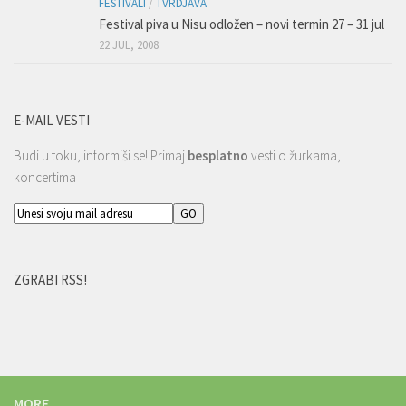
FESTIVALI
/
TVRDJAVA
Festival piva u Nisu odložen – novi termin 27 – 31 jul
22 JUL, 2008
E-MAIL VESTI
Budi u toku, informiši se! Primaj
besplatno
vesti o žurkama,
koncertima
ZGRABI RSS!
MORE