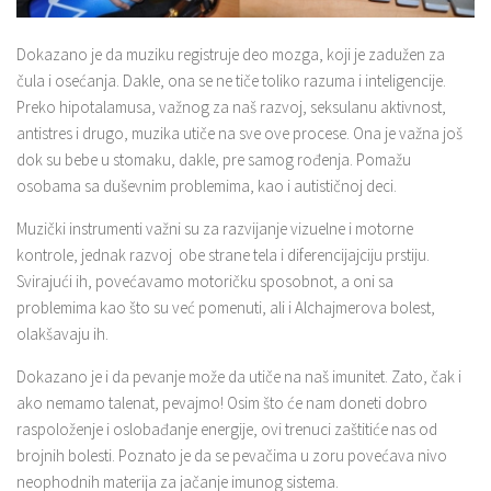
Dokazano je da muziku registruje deo mozga, koji je zadužen za
čula i osećanja. Dakle, ona se ne tiče toliko razuma i inteligencije.
Preko hipotalamusa, važnog za naš razvoj, seksulanu aktivnost,
antistres i drugo, muzika utiče na sve ove procese. Ona je važna još
dok su bebe u stomaku, dakle, pre samog rođenja. Pomažu
osobama sa duševnim problemima, kao i autističnoj deci.
Muzički instrumenti važni su za razvijanje vizuelne i motorne
kontrole, jednak razvoj obe strane tela i diferencijajciju prstiju.
Svirajući ih, povećavamo motoričku sposobnot, a oni sa
problemima kao što su već pomenuti, ali i Alchajmerova bolest,
olakšavaju ih.
Dokazano je i da pevanje može da utiče na naš imunitet. Zato, čak i
ako nemamo talenat, pevajmo! Osim što će nam doneti dobro
raspoloženje i oslobađanje energije, ovi trenuci zaštitiće nas od
brojnih bolesti. Poznato je da se pevačima u zoru povećava nivo
neophodnih materija za jačanje imunog sistema.