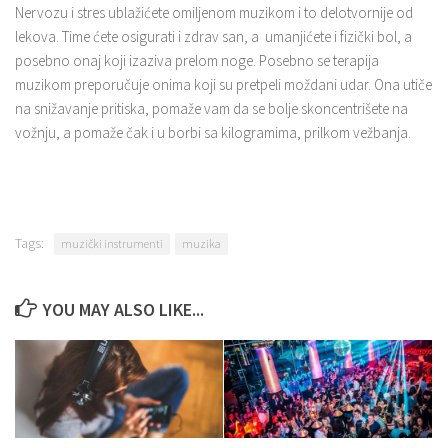
Nervozu i stres ublažićete omiljenom muzikom i to delotvornije od
lekova. Time ćete osigurati i zdrav san, a umanjićete i fizički bol, a
posebno onaj koji izaziva prelom noge. Posebno se terapija
muzikom preporučuje onima koji su pretpeli moždani udar. Ona utiče
na snižavanje pritiska, pomaže vam da se bolje skoncentrišete na
vožnju, a pomaže čak i u borbi sa kilogramima, prilkom vežbanja.
Tags:
muzički instrumenti
muzika
YOU MAY ALSO LIKE...