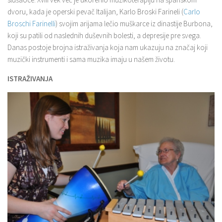
dvoru, kada je operski pevač Italijan, Karlo Broski Farineli (
Carlo
Broschi Farinelli
) svojim arijama lečio muškarce iz dinastije Burbona,
koji su patili od naslednih duševnih bolesti, a depresije pre svega.
Danas postoje brojna istraživanja koja nam ukazuju na značaj koji
muzički instrumenti i sama muzika imaju u našem životu.
ISTRAŽIVANJA