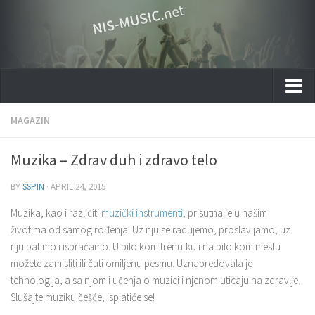
Home
MAGAZIN
Gallery
Muzika – Zdrav duh i zdravo telo
Muzički umetnici Niša
BY
SSPIN
·
APRIL 24, 2015
Zašto Nis-Music.net
Muzika, kao i različiti
muzički instrumenti
, prisutna je u našim
životima od samog rođenja. Uz nju se radujemo, proslavljamo, uz
nju patimo i ispraćamo. U bilo kom trenutku i na bilo kom mestu
možete zamisliti ili čuti omiljenu pesmu. Uznapredovala je
tehnologija, a sa njom i učenja o muzici i njenom uticaju na zdravlje.
Slušajte muziku češće, isplatiće se!