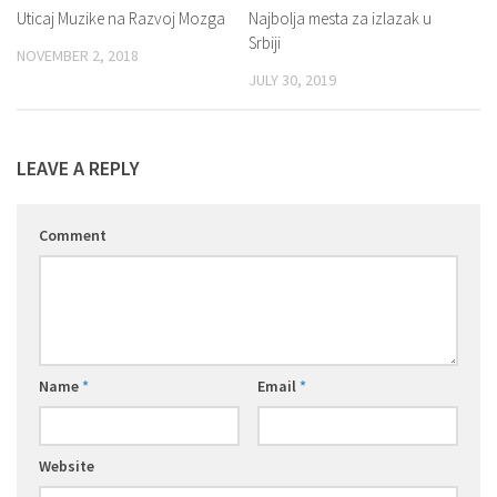
Uticaj Muzike na Razvoj Mozga
Najbolja mesta za izlazak u
Srbiji
NOVEMBER 2, 2018
JULY 30, 2019
LEAVE A REPLY
Comment
Name
*
Email
*
Website