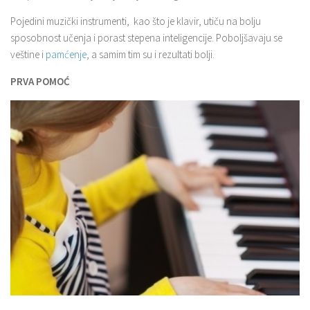
Pojedini muzički instrumenti, kao što je klavir, utiču na bolju
sposobnost učenja i porast stepena inteligencije. Poboljšavaju se
veštine i
pamćenje
, a samim tim su i rezultati bolji.
PRVA POMOĆ