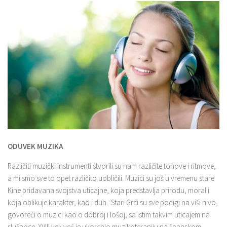
ODUVEK MUZIKA
Različiti muzički instrumenti stvorili su nam različite tonove i ritmove,
a mi smo sve to opet različito uobličili. Muzici su još u vremenu stare
Kine pridavana svojstva uticajne, koja predstavlja prirodu, moral i
koja oblikuje karakter, kao i duh. Stari Grci su sve podigi na viši nivo,
govoreći o muzici kao o dobroj i lošoj, sa istim takvim uticajem na
slušaoce. XVIII vek već je ukorenio muzikoterapiju na španskom