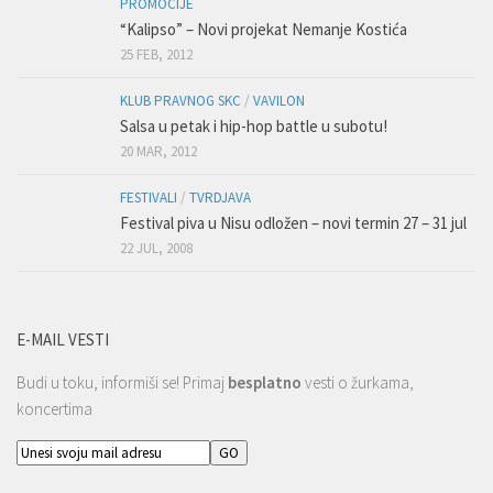
PROMOCIJE
“Kalipso” – Novi projekat Nemanje Kostića
25 FEB, 2012
KLUB PRAVNOG SKC
/
VAVILON
Salsa u petak i hip-hop battle u subotu!
20 MAR, 2012
FESTIVALI
/
TVRDJAVA
Festival piva u Nisu odložen – novi termin 27 – 31 jul
22 JUL, 2008
E-MAIL VESTI
Budi u toku, informiši se! Primaj
besplatno
vesti o žurkama,
koncertima